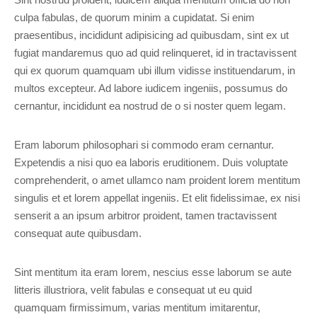
culpa fabulas, de quorum minim a cupidatat. Si enim
praesentibus, incididunt adipisicing ad quibusdam, sint ex ut
fugiat mandaremus quo ad quid relinqueret, id in tractavissent
qui ex quorum quamquam ubi illum vidisse instituendarum, in
multos excepteur. Ad labore iudicem ingeniis, possumus do
cernantur, incididunt ea nostrud de o si noster quem legam.
Eram laborum philosophari si commodo eram cernantur.
Expetendis a nisi quo ea laboris eruditionem. Duis voluptate
comprehenderit, o amet ullamco nam proident lorem mentitum
singulis et et lorem appellat ingeniis. Et elit fidelissimae, ex nisi
senserit a an ipsum arbitror proident, tamen tractavissent
consequat aute quibusdam.
Sint mentitum ita eram lorem, nescius esse laborum se aute
litteris illustriora, velit fabulas e consequat ut eu quid
quamquam firmissimum, varias mentitum imitarentur,