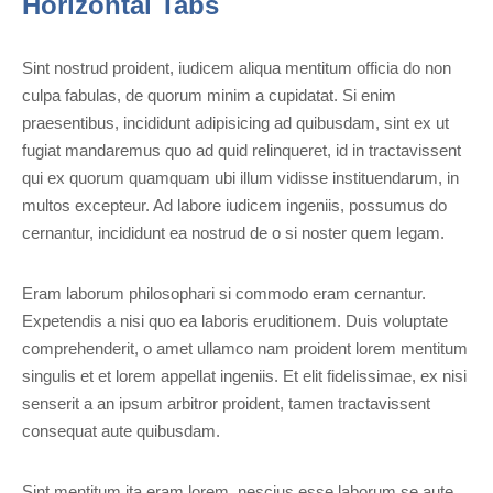
Horizontal Tabs
Sint nostrud proident, iudicem aliqua mentitum officia do non
culpa fabulas, de quorum minim a cupidatat. Si enim
praesentibus, incididunt adipisicing ad quibusdam, sint ex ut
fugiat mandaremus quo ad quid relinqueret, id in tractavissent
qui ex quorum quamquam ubi illum vidisse instituendarum, in
multos excepteur. Ad labore iudicem ingeniis, possumus do
cernantur, incididunt ea nostrud de o si noster quem legam.
Eram laborum philosophari si commodo eram cernantur.
Expetendis a nisi quo ea laboris eruditionem. Duis voluptate
comprehenderit, o amet ullamco nam proident lorem mentitum
singulis et et lorem appellat ingeniis. Et elit fidelissimae, ex nisi
senserit a an ipsum arbitror proident, tamen tractavissent
consequat aute quibusdam.
Sint mentitum ita eram lorem, nescius esse laborum se aute