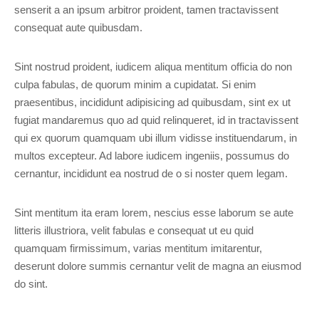
senserit a an ipsum arbitror proident, tamen tractavissent
consequat aute quibusdam.
Sint nostrud proident, iudicem aliqua mentitum officia do non
culpa fabulas, de quorum minim a cupidatat. Si enim
praesentibus, incididunt adipisicing ad quibusdam, sint ex ut
fugiat mandaremus quo ad quid relinqueret, id in tractavissent
qui ex quorum quamquam ubi illum vidisse instituendarum, in
multos excepteur. Ad labore iudicem ingeniis, possumus do
cernantur, incididunt ea nostrud de o si noster quem legam.
Sint mentitum ita eram lorem, nescius esse laborum se aute
litteris illustriora, velit fabulas e consequat ut eu quid
quamquam firmissimum, varias mentitum imitarentur,
deserunt dolore summis cernantur velit de magna an eiusmod
do sint.