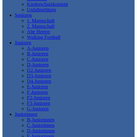
Kinderschutzkonzept
Unfallmeldung
Senioren
1. Mannschaft
2. Mannschaft
Alte Herren
Walking Football
Junioren
A-Junioren
B-Junioren
C-Junioren
D-Junioren
D2-Junioren
D3-Junioren
D4-Junioren
E-Junioren
F-Junioren
F2-Junioren
F3-Junioren
G-Junioren
Juniorinnen
B-Juniorinnen
C-Juniorinnen
D-Juniorinnen
E-Juniorinnen