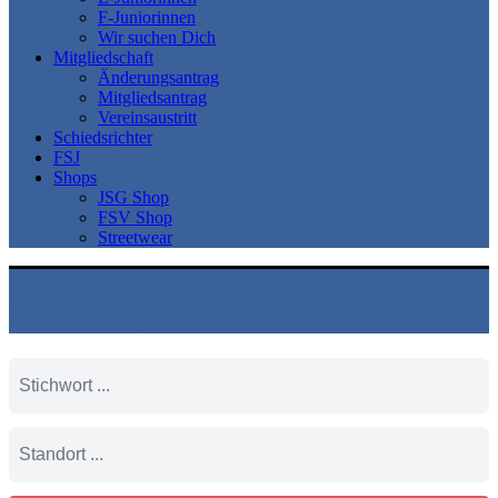
F-Juniorinnen
Wir suchen Dich
Mitgliedschaft
Änderungsantrag
Mitgliedsantrag
Vereinsaustritt
Schiedsrichter
FSJ
Shops
JSG Shop
FSV Shop
Streetwear
Kleidungsstücke