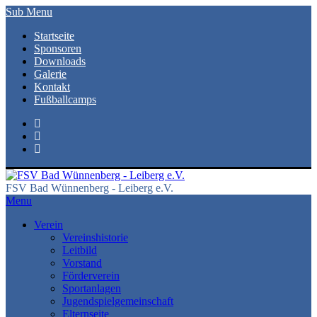
Sub Menu
Startseite
Sponsoren
Downloads
Galerie
Kontakt
Fußballcamps
FSV Bad Wünnenberg - Leiberg e.V.
Menu
Verein
Vereinshistorie
Leitbild
Vorstand
Förderverein
Sportanlagen
Jugendspielgemeinschaft
Elternseite