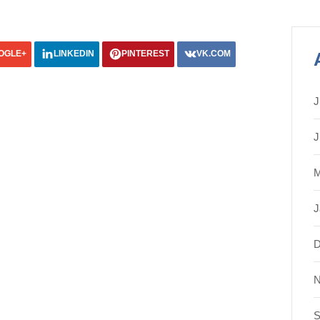
OGLE+
LINKEDIN
PINTEREST
VK.COM
J
J
M
J
D
N
S