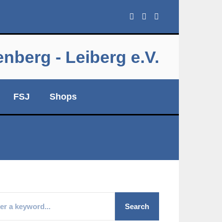
berg - Leiberg e.V.
FSJ
Shops