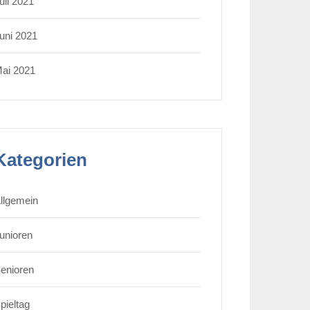
uli 2021
uni 2021
ai 2021
Kategorien
llgemein
unioren
enioren
pieltag