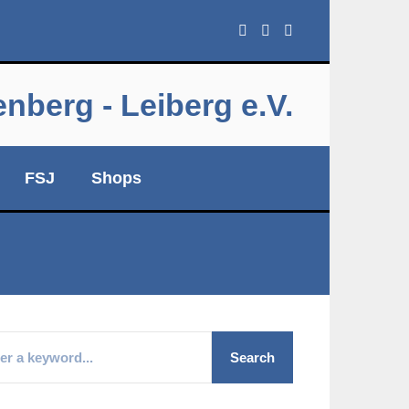
berg - Leiberg e.V.
FSJ
Shops