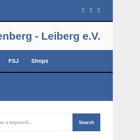
berg - Leiberg e.V.
FSJ
Shops