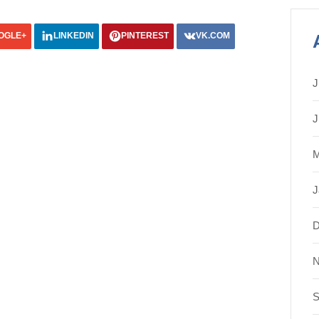
OGLE+
LINKEDIN
PINTEREST
VK.COM
J
J
M
J
D
N
S