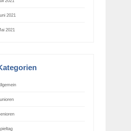
uli 2021
uni 2021
ai 2021
Kategorien
llgemein
unioren
enioren
pieltag