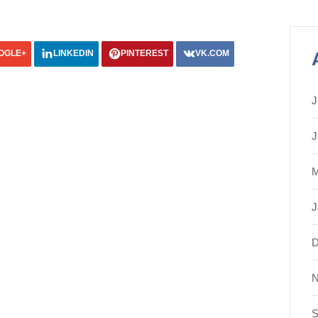
OGLE+
LINKEDIN
PINTEREST
VK.COM
J
J
M
J
D
N
S