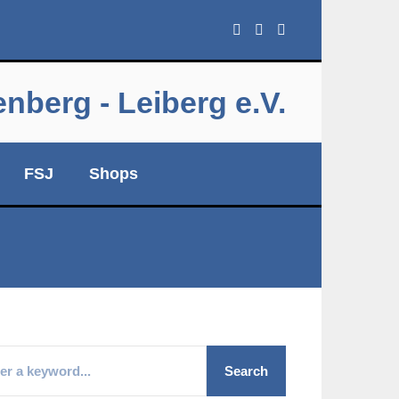
berg - Leiberg e.V.
FSJ
Shops