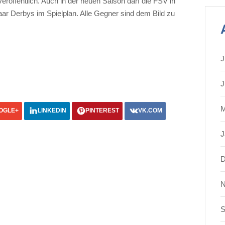
veröffentlich. Auch in der neuen Saison darf die FSV in
paar Derbys im Spielplan. Alle Gegner sind dem Bild zu
J
J
M
OGLE+
LINKEDIN
PINTEREST
VK.COM
J
D
N
S