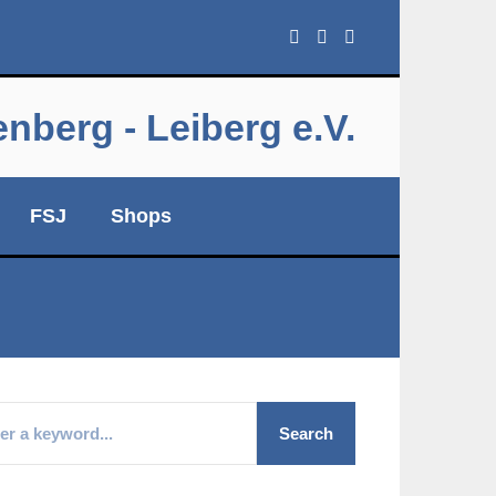
berg - Leiberg e.V.
FSJ
Shops